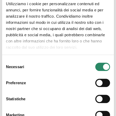
Utilizziamo i cookie per personalizzare contenuti ed
annunci, per fornire funzionalità dei social media e per
analizzare il nostro traffico. Condividiamo inoltre
informazioni sul modo in cui utilizza il nostro sito con i
nostri partner che si occupano di analisi dei dati web,
pubblicità e social media, i quali potrebbero combinarle
con altre informazioni che ha fornito loro o che hanno
raccolto dal suo utilizzo dei loro servizi.
17 Ottobre 2023
Non tutti i mali
Selezione
Necessari
del
vengono per nuocere
consenso
Preferenze
Non tutti i mali vengono per nuocere afferma uno
dei più comuni proverbi italiani e credo fermamente
nella veridicità di queste semplici parole nella
Statistiche
misura in
[…]
Marketing
Leggi tutto