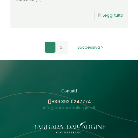
Leggi tutto
1
2
Successiva
Contatti
+39 392 0247774
info@barbaradallargine.it