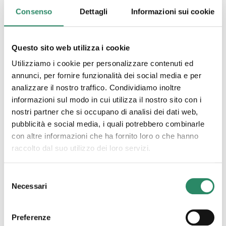
Consenso
Dettagli
Informazioni sui cookie
Questo sito web utilizza i cookie
Utilizziamo i cookie per personalizzare contenuti ed
annunci, per fornire funzionalità dei social media e per
Post correlati
analizzare il nostro traffico. Condividiamo inoltre
informazioni sul modo in cui utilizza il nostro sito con i
22 Giugno 2026
nostri partner che si occupano di analisi dei dati web,
pubblicità e social media, i quali potrebbero combinarle
con altre informazioni che ha fornito loro o che hanno
raccolto dal suo utilizzo dei loro servizi.
Selezione
Necessari
del
consenso
Meno male la tigre c’é
Preferenze