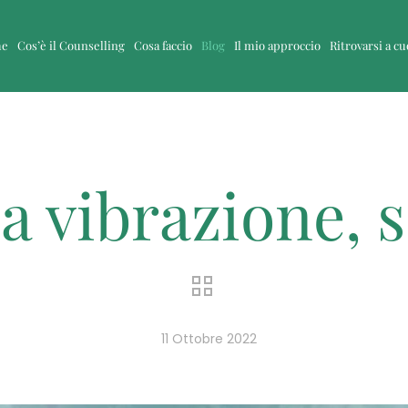
me
Cos’è il Counselling
Cosa faccio
Blog
Il mio approccio
Ritrovarsi a c
la vibrazione, 
11 Ottobre 2022