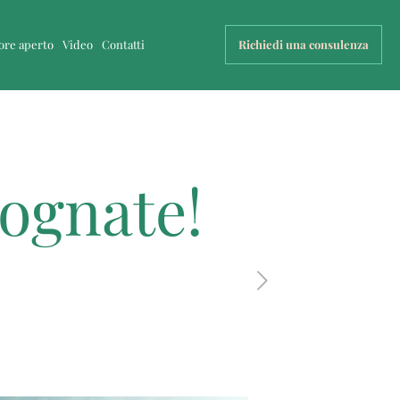
uore aperto
Video
Contatti
Richiedi una consulenza
sognate!