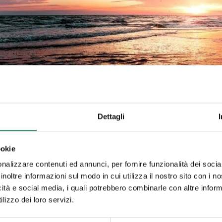
 ad occhi aperti?
Dettagli
ate mentre lasciate libera l’immaginazione di spaziare, senza 
i, i confini, i doveri. Oltre a tutto ciò che delimita, che incasell
ookie
 Se vi fermate per qualche secondo a riflettere, vi potreste acco
 responsabilità.
nalizzare contenuti ed annunci, per fornire funzionalità dei socia
inoltre informazioni sul modo in cui utilizza il nostro sito con i 
evo con desidero, cosa accadrebbe? Sarebbe identica la lista op
icità e social media, i quali potrebbero combinarle con altre inform
nti?
lizzo dei loro servizi.
erché i desideri parlano di sogni e i sogni sanno di magia. E propr