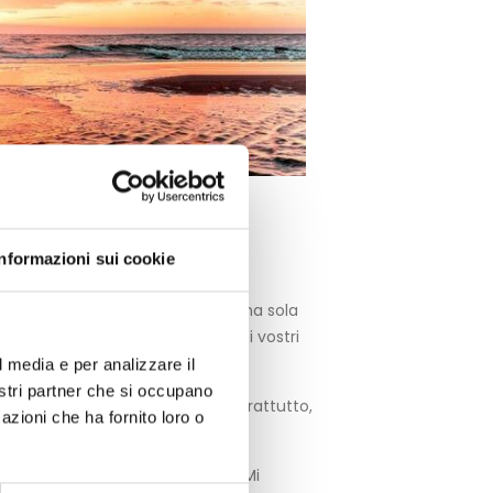
Informazioni sui cookie
se e senza ma, semplicemente
a, che regola, come se esistesse una sola
rgere di quanti “devo” popolano i vostri
l media e per analizzare il
nostri partner che si occupano
pure verrebbe dimezzata? Ma soprattutto,
azioni che ha fornito loro o
io qui mi preme una precisazione. Mi