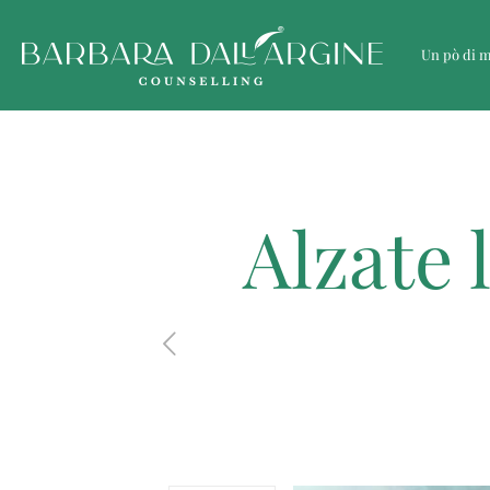
Un pò di 
Alzate 