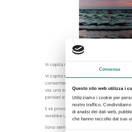
Vi capita mai di sognare, intendo sognare
Consenso
Vi capita mai di soffermarvi su cosa prov
consentendovi di andare oltre? Oltre i limit
Questo sito web utilizza i c
via, una sola modalità di “stare” al mondo.
pensieri e non sono questi ultimi ad averne
Utilizziamo i cookie per perso
nostro traffico. Condividiamo 
E se provassimo a sostituire il termine d
di analisi dei dati web, pubbl
avrebbe una qualità ed un’energia differe
che hanno raccolto dal suo uti
Sono semplici riflessioni a cui vi invito, p