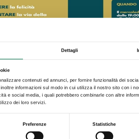
Dettagli
ookie
nalizzare contenuti ed annunci, per fornire funzionalità dei socia
inoltre informazioni sul modo in cui utilizza il nostro sito con i 
re della felicità? E quale funzione abbia nella nostra vita? Vi si
icità e social media, i quali potrebbero combinarle con altre inform
i siete guardati anche solo per qualche attimo dentro, ascoltand
lizzo dei loro servizi.
? E ancora, che differenza c’è tra il piacere edonistico e quell
dall’esterno o potete prendere in considerazione che rappresenti
enza dualismo, perchè dove c’è separazione c’è disequilibrio e sen
Preferenze
Statistiche
“pratico” del percorso esperienziale “Piacere, Felicità”, bisogna 