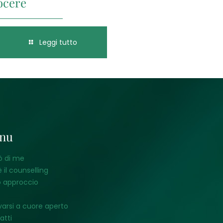
ocere
Leggi tutto
nu
ò di me
 il counselling
o approccio
varsi a cuore aperto
atti