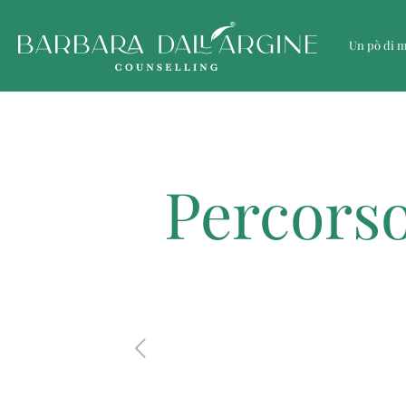
Un pò di 
Percorso