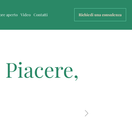
uore aperto
Video
Contatti
Richiedi una consulenza
 Piacere,