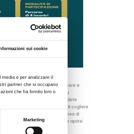
Informazioni sui cookie
l media e per analizzare il
nostri partner che si occupano
ete mai soffermati sul termine piacere e
azioni che ha fornito loro o
o cosa vi muova, cosa vi spinga a
o eudaimonico? Ma soprattutto credete
 un modo d’essere, una capacità di cogliere
za equilibrio la felicità è qualcosa di
Marketing
solo mettere le “mani in pasta” e aprirsi