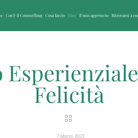
me
Cos’è il Counselling
Cosa faccio
Blog
Il mio approccio
Ritrovarsi a c
 Esperienziale
Felicità
7 Marzo 2023