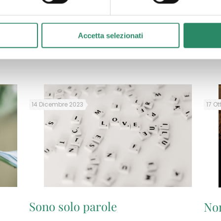
ete?
2023 contattate: Ècate Caffè Libreria – Via Pomponazzi 9E M
Accetta selezionati
14 Dicembre 2023
17 Ot
Sono solo parole
Non