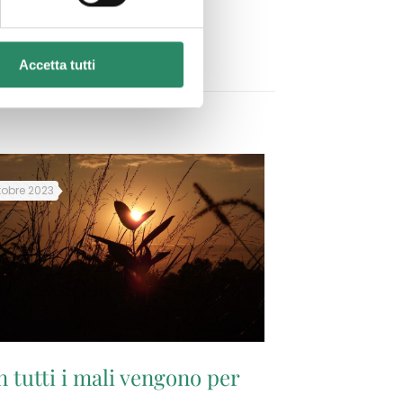
ilano – Tel.3285755732
Accetta tutti
tobre 2023
 tutti i mali vengono per