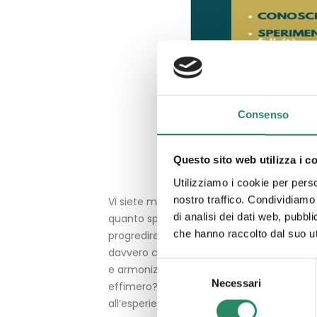
Consenso
Questo sito web utilizza i c
Utilizziamo i cookie per perso
nostro traffico. Condividiamo 
Vi siete mai domandati quale sia l’attivato
di analisi dei dati web, pubbl
quanto spazio rivesta nella vostra vita? V
che hanno raccolto dal suo uti
progredire, a motivare la vostra esistenza
davvero che la felicità sia raggiungibile 
Selezione
e armonizzare il tutto senza esclusione e s
Necessari
del
effimero? Questo e molto altro è materiale 
consenso
all’esperienza.