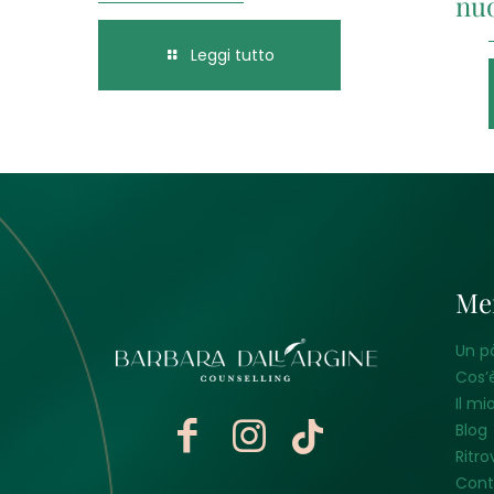
nu
Leggi tutto
Me
Un p
Cos’è
Il mi
Blog
Ritro
Cont