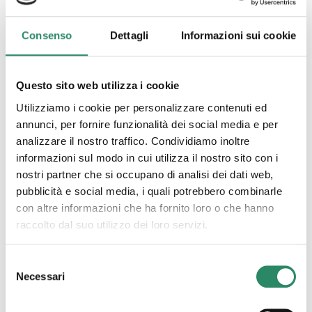
Consenso
Dettagli
Informazioni sui cookie
22 Maggio 2023
Questo sito web utilizza i cookie
Volate alto
Utilizziamo i cookie per personalizzare contenuti ed
annunci, per fornire funzionalità dei social media e per
Volate alto quando la bassezza vi bussa alla porta,
quando il vostro udito è disturbato dal brusio dei
analizzare il nostro traffico. Condividiamo inoltre
vostri pensieri, che a volte sembrano girare a
[…]
informazioni sul modo in cui utilizza il nostro sito con i
nostri partner che si occupano di analisi dei dati web,
Leggi tutto
pubblicità e social media, i quali potrebbero combinarle
con altre informazioni che ha fornito loro o che hanno
raccolto dal suo utilizzo dei loro servizi.
Selezione
Necessari
del
consenso