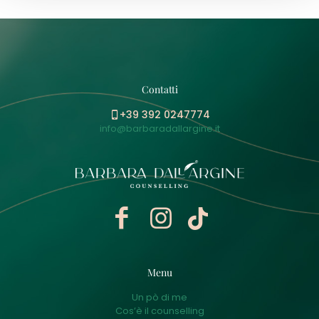
Contatti
+39 392 0247774
info@barbaradallargine.it
Menu
Un pò di me
Cos’è il counselling