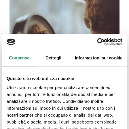
Consenso
Dettagli
Informazioni sui cookie
Questo sito web utilizza i cookie
16 Luglio 2025
Utilizziamo i cookie per personalizzare contenuti ed
RISPETTO
annunci, per fornire funzionalità dei social media e per
analizzare il nostro traffico. Condividiamo inoltre
Credo sia illuminante conoscere l’etimologia dei
informazioni sul modo in cui utilizza il nostro sito con i
termini, perché in essa è racchiuso un significato
nostri partner che si occupano di analisi dei dati web,
profondo che spesso ignoriamo. Ed eccomi qui a
riflettere sull’importanza della parola
[…]
pubblicità e social media, i quali potrebbero combinarle
con altre informazioni che ha fornito loro o che hanno