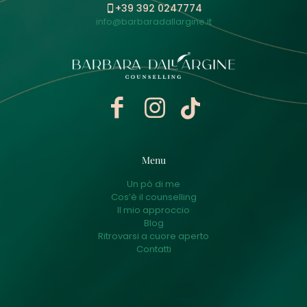
+39 392 0247774
info@barbaradallargine.it
Menu
Un pò di me
Cos’è il counselling
Il mio approccio
Blog
Ritrovarsi a cuore aperto
Contatti