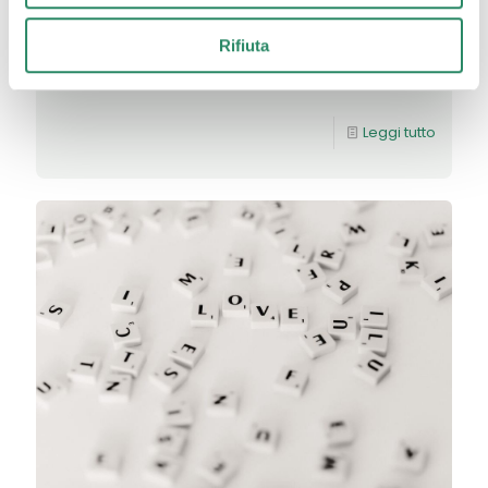
“Tempo, comunque vadano le cose lui passa e se
ne frega se qualcuno in ritardo puoi chiamarlo
Rifiuta
bastardo ma intanto già andato”, così iniziava la
canzone
[…]
Leggi tutto