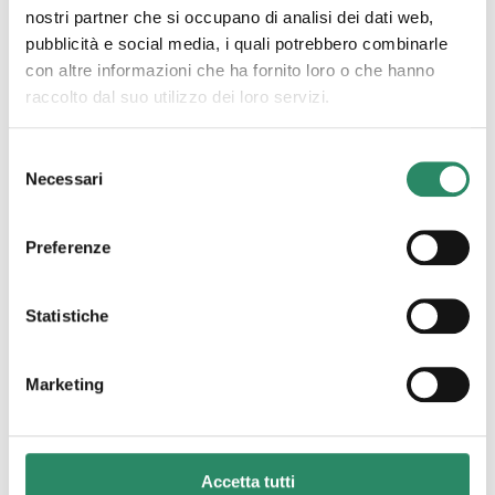
nostri partner che si occupano di analisi dei dati web,
pubblicità e social media, i quali potrebbero combinarle
con altre informazioni che ha fornito loro o che hanno
raccolto dal suo utilizzo dei loro servizi.
Selezione
11 Ottobre 2022
Necessari
del
Alzate la vibrazione,
consenso
sognate!
Preferenze
Vi capita mai di sognare, intendo sognare ad occhi
aperti? Vi capita mai di soffermarvi su cosa provate
Statistiche
mentre lasciate libera l’immaginazione di spaziare,
senza se
[…]
Marketing
Leggi tutto
Accetta tutti