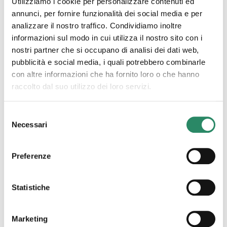
Utilizziamo i cookie per personalizzare contenuti ed
annunci, per fornire funzionalità dei social media e per
analizzare il nostro traffico. Condividiamo inoltre
informazioni sul modo in cui utilizza il nostro sito con i
nostri partner che si occupano di analisi dei dati web,
pubblicità e social media, i quali potrebbero combinarle
con altre informazioni che ha fornito loro o che hanno
raccolto dal suo utilizzo dei loro servizi.
Selezione
7 Marzo 2023
Necessari
del
Percorso Esperienziale
consenso
Piacere, Felicità
Preferenze
Vi siete mai domandati quale sia l’attivatore della
Statistiche
felicità? E quale funzione abbia nella nostra vita? Vi
siete mai soffermati sul termine piacere e quanto
spazio
[…]
Marketing