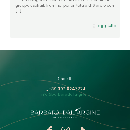
gruppo usufruibili on line, per un totale di 6 ore e con
[…]
Leggi tutto
Contatti
+39 392 0247774
info@barbaradallargine.it