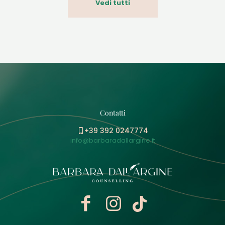
Vedi tutti
Contatti
+39 392 0247774
info@barbaradallargine.it