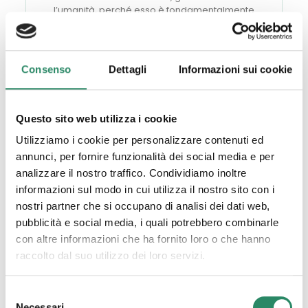
l’umanità, perché esso è fondamentalmente
relazione
(Cit. R.Assagioli)
Consenso
Dettagli
Informazioni sui cookie
Questo sito web utilizza i cookie
Utilizziamo i cookie per personalizzare contenuti ed
annunci, per fornire funzionalità dei social media e per
Counselling di gruppo
analizzare il nostro traffico. Condividiamo inoltre
in presenza e in remoto
informazioni sul modo in cui utilizza il nostro sito con i
La nostra ricchezza è fatta della nostra
nostri partner che si occupano di analisi dei dati web,
diversità: l'altro ci è prezioso nella misura in
pubblicità e social media, i quali potrebbero combinarle
cui ci è diverso
(Cit. A. Jacquard)
con altre informazioni che ha fornito loro o che hanno
raccolto dal suo utilizzo dei loro servizi.
Selezione
Necessari