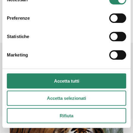
del
Scopri di più
consenso
Preferenze
Statistiche
Marketing
Accetta tutti
BLOG
Ultimi articoli
Accetta selezionati
Rifiuta