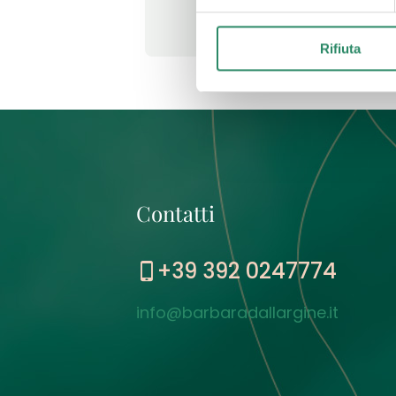
Leggi t
Rifiuta
Contatti
+39 392 0247774
info@barbaradallargine.it