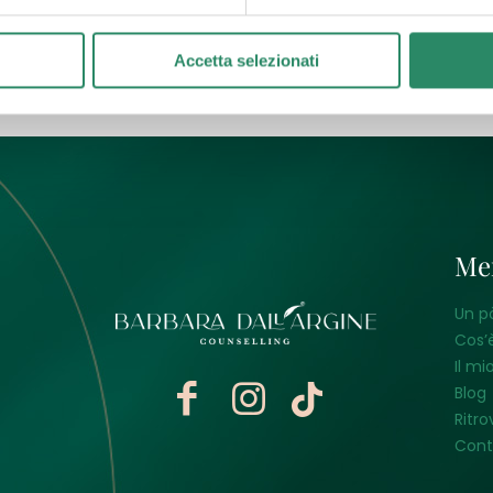
utto
Accetta selezionati
Me
Un p
Cos’è
Il mi
Blog
Ritro
Cont