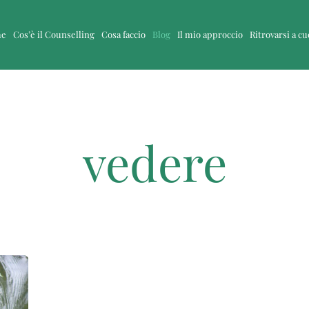
me
Cos’è il Counselling
Cosa faccio
Blog
Il mio approccio
Ritrovarsi a c
vedere