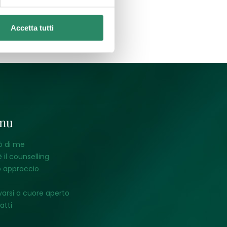
Accetta tutti
nu
ò di me
 il counselling
o approccio
varsi a cuore aperto
atti