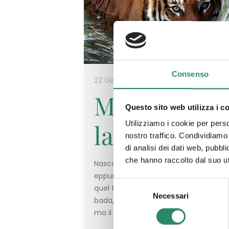
Consenso
22 Giugno 2026
Meno male
Questo sito web utilizza i c
la tigre c’é
Utilizziamo i cookie per perso
nostro traffico. Condividiamo 
di analisi dei dati web, pubbl
che hanno raccolto dal suo uti
Nascosta, relegata per troppo tempo
eppure talmente forte da resistere a
Selezione
quel tentativo malsano di tenerla a
Necessari
del
bada, come se fosse il male peggiore
consenso
ma il
[…]