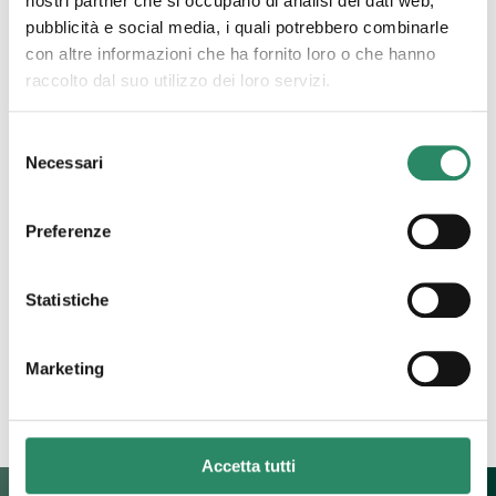
nostri partner che si occupano di analisi dei dati web,
pubblicità e social media, i quali potrebbero combinarle
con altre informazioni che ha fornito loro o che hanno
raccolto dal suo utilizzo dei loro servizi.
Selezione
Necessari
del
19 Dicembre 2024
consenso
Tempo
Preferenze
“Tempo, comunque vadano le cose lui passa e se
ne frega se qualcuno in ritardo puoi chiamarlo
bastardo ma intanto già andato”, così iniziava la
Statistiche
canzone
[…]
Marketing
Leggi tutto
Accetta tutti