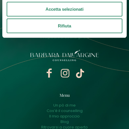
Accetta selezionati
Contatti
Rifiuta
+39 392 0247774
info@barbaradallargine.it
Menu
Un pò di me
Cos’è il counselling
Il mio approccio
Blog
Ritrovarsi a cuore aperto