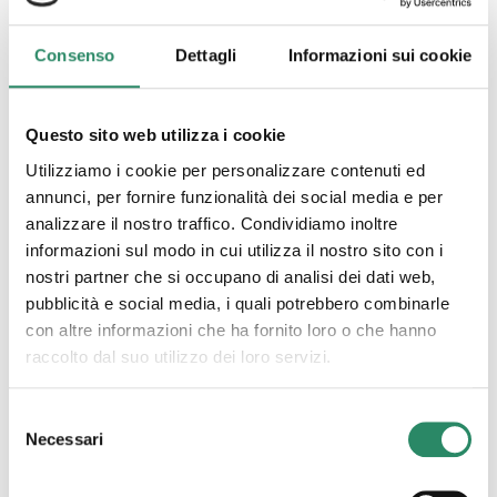
Consenso
Dettagli
Informazioni sui cookie
Questo sito web utilizza i cookie
19 Dicembre 2024
Tempo
Utilizziamo i cookie per personalizzare contenuti ed
annunci, per fornire funzionalità dei social media e per
analizzare il nostro traffico. Condividiamo inoltre
“Tempo, comunque vadano le cose lui passa e se
ne frega se qualcuno in ritardo puoi chiamarlo
informazioni sul modo in cui utilizza il nostro sito con i
bastardo ma intanto già andato”, così iniziava la
nostri partner che si occupano di analisi dei dati web,
canzone
[…]
pubblicità e social media, i quali potrebbero combinarle
con altre informazioni che ha fornito loro o che hanno
Leggi tutto
raccolto dal suo utilizzo dei loro servizi.
Selezione
Necessari
del
consenso