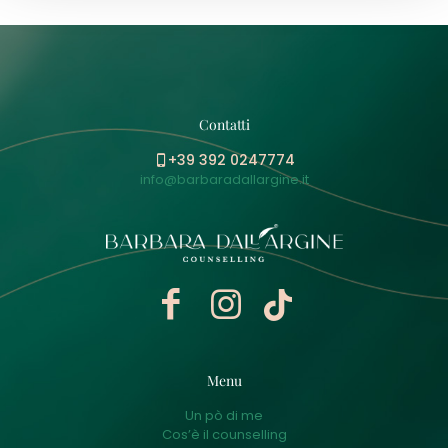
Contatti
+39 392 0247774
info@barbaradallargine.it
Menu
Un pò di me
Cos’è il counselling