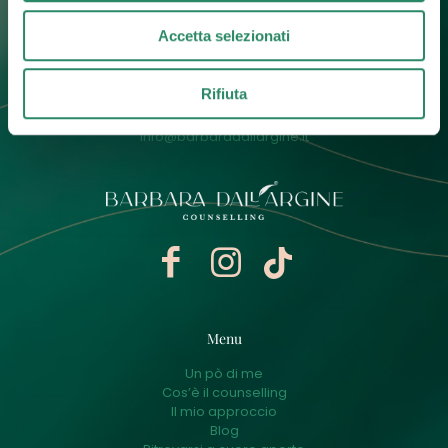
Accetta selezionati
Contatti
Rifiuta
+39 392 0247774
info@barbaradallargine.it
Menu
Un pò di me
Cos’è il counselling
Il mio approccio
Blog