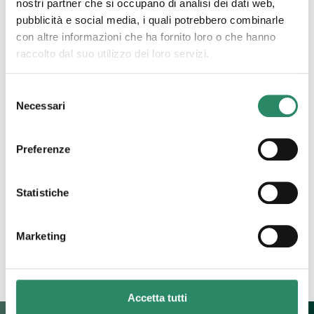
nostri partner che si occupano di analisi dei dati web,
pubblicità e social media, i quali potrebbero combinarle
con altre informazioni che ha fornito loro o che hanno
raccolto dal suo utilizzo dei loro servizi.
7 Marzo 2023
Selezione
Necessari
Percorso Esperienziale
del
consenso
Piacere, Felicità
Preferenze
Vi siete mai domandati quale sia l’attivatore della
felicità? E quale funzione abbia nella nostra vita? Vi
Statistiche
siete mai soffermati sul termine piacere e quanto
spazio
[…]
Marketing
Leggi tutto
Accetta tutti