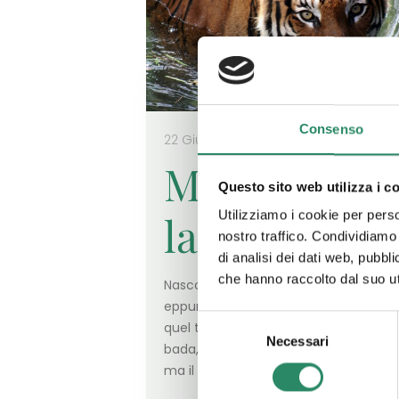
Consenso
22 Giugno 2026
Meno male
Questo sito web utilizza i c
la tigre c’é
Utilizziamo i cookie per perso
nostro traffico. Condividiamo 
di analisi dei dati web, pubbl
che hanno raccolto dal suo uti
Nascosta, relegata per troppo tempo
eppure talmente forte da resistere a
Selezione
quel tentativo malsano di tenerla a
Necessari
del
bada, come se fosse il male peggiore
consenso
ma il
[…]