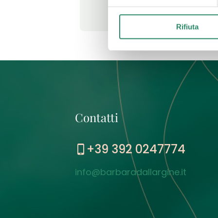
Leggi t
Rifiuta
Contatti
+39 392 0247774
info@barbaradallargine.it