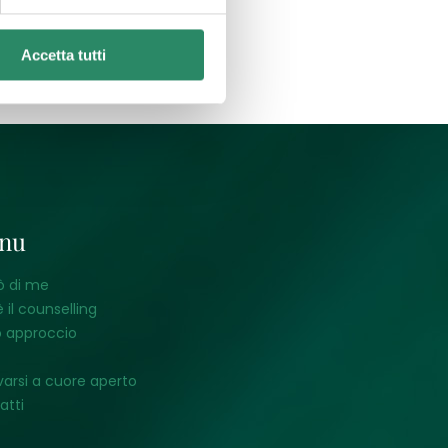
Accetta tutti
nu
ò di me
 il counselling
o approccio
varsi a cuore aperto
atti