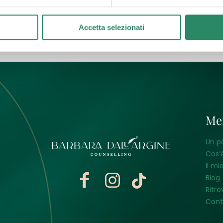
utto
Accetta selezionati
Me
Un p
Cos’è
Il mi
Blog
Ritro
Cont