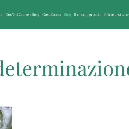
me
Cos’è il Counselling
Cosa faccio
Blog
Il mio approccio
Ritrovarsi a c
determinazion