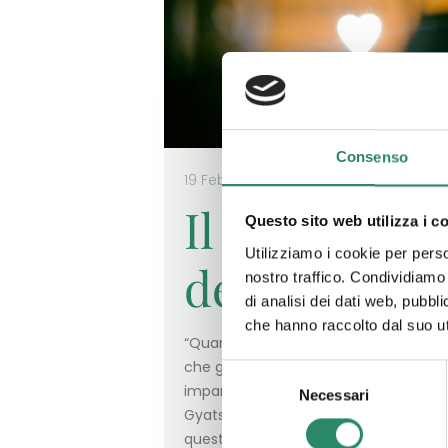
Consenso
19 Febbraio 2026
Il dono
Questo sito web utilizza i c
Utilizziamo i cookie per perso
dell’ascolto
nostro traffico. Condividiamo 
di analisi dei dati web, pubbl
che hanno raccolto dal suo uti
“Quando parli stai solo ripetendo quel
che già sai, ma se ascolti potresti
Selezione
imparare qualcosa di nuovo.” Cit.Tenz
Necessari
del
Gyatso (XIV Dalai Lama) Parto da
consenso
questa citazione
[…]