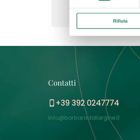
Leggi t
Rifiuta
Contatti
+39 392 0247774
info@barbaradallargine.it