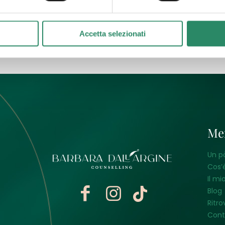
utto
Accetta selezionati
Me
Un p
Cos’è
Il mi
Blog
Ritro
Cont