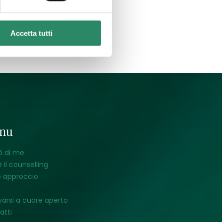
Accetta tutti
nu
ò di me
 il counselling
o approccio
varsi a cuore aperto
atti