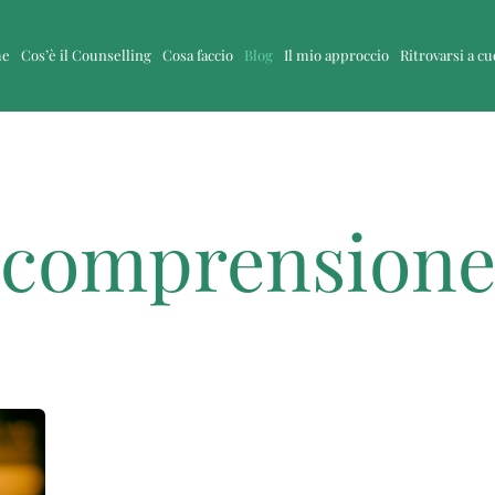
me
Cos’è il Counselling
Cosa faccio
Blog
Il mio approccio
Ritrovarsi a c
comprension