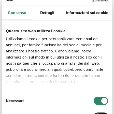
Consenso
Dettagli
Informazioni sui cookie
Questo sito web utilizza i cookie
16 Luglio 2025
RISPETTO
Utilizziamo i cookie per personalizzare contenuti ed
annunci, per fornire funzionalità dei social media e per
analizzare il nostro traffico. Condividiamo inoltre
Credo sia illuminante conoscere l’etimologia dei
termini, perché in essa è racchiuso un significato
informazioni sul modo in cui utilizza il nostro sito con i
profondo che spesso ignoriamo. Ed eccomi qui a
nostri partner che si occupano di analisi dei dati web,
riflettere sull’importanza della parola
[…]
pubblicità e social media, i quali potrebbero combinarle
con altre informazioni che ha fornito loro o che hanno
Leggi tutto
raccolto dal suo utilizzo dei loro servizi.
Selezione
Necessari
del
consenso