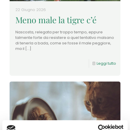
22 Giugno 2026
Meno male la tigre c’é
Nascosta, relegata per troppo tempo, eppure
talmente forte da resistere a quel tentativo malsano
di tenerla a bada, come se fosse il male peggiore,
ma il
[…]
Leggi tutto