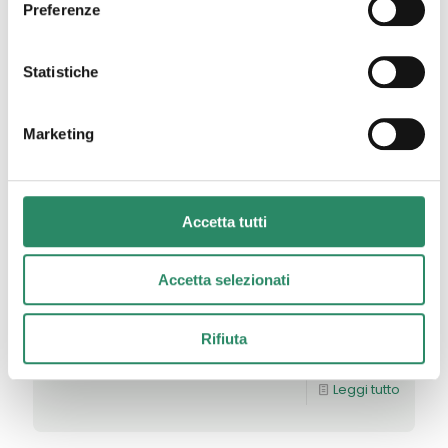
Preferenze
Statistiche
Marketing
Accetta tutti
19 Giugno 2023
Rabbia
Accetta selezionati
Ti immagino fiera, bella, consapevole e audace.
Vestita con un abito lungo e leggero come a voler
mostrare, in un gioco di vedo e non vedo,
[…]
Rifiuta
Leggi tutto