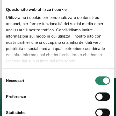
6 Ottobre 2025
Questo sito web utilizza i cookie
La grande trasformatrice
Utilizziamo i cookie per personalizzare contenuti ed
annunci, per fornire funzionalità dei social media e per
Ci sono argomenti che spesso vengono tenuti a
analizzare il nostro traffico. Condividiamo inoltre
distanza, che pur facendo parte della nostra
informazioni sul modo in cui utilizza il nostro sito con i
esistenza, tendiamo a rimuovere, a guardare solo
nostri partner che si occupano di analisi dei dati web,
se in qualche modo
[…]
pubblicità e social media, i quali potrebbero combinarle
con altre informazioni che ha fornito loro o che hanno
Leggi tutto
raccolto dal suo utilizzo dei loro servizi.
Selezione
Necessari
del
consenso
Preferenze
Contatti
Statistiche
+39 392 0247774