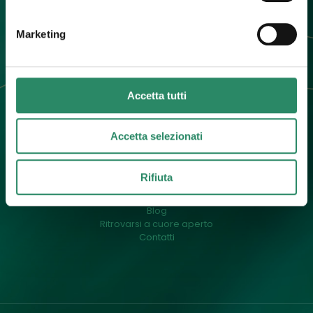
info@barbaradallargine.it
Marketing
Accetta tutti
Accetta selezionati
Menu
Un pò di me
Rifiuta
Cos’è il counselling
Il mio approccio
Blog
Ritrovarsi a cuore aperto
Contatti