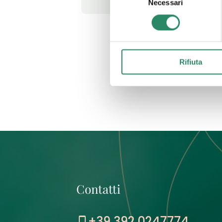
Necessari
del
consenso
Rifiuta
Contatti
+39 392 0247774