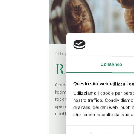
16 Luglio 2025
RISPETTO
Consenso
Questo sito web utilizza i c
Credo sia illuminante conoscere
l’etimologia dei termini, perché in ess
Utilizziamo i cookie per perso
racchiuso un significato profondo ch
nostro traffico. Condividiamo 
spesso ignoriamo. Ed eccomi qui a
di analisi dei dati web, pubbl
riflettere sull’importanza della parola
che hanno raccolto dal suo uti
Selezione
Leggi t