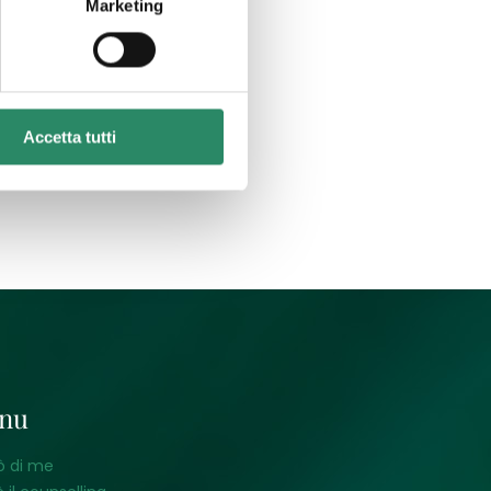
Marketing
Accetta tutti
nu
ò di me