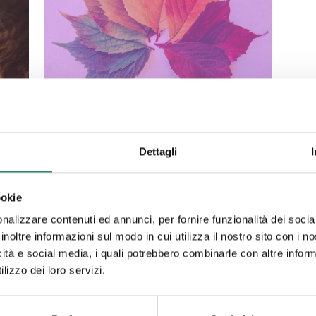
9 Maggio 2022
Un Divagare
Dettagli
di cuore tra
ookie
a è
nalizzare contenuti ed annunci, per fornire funzionalità dei socia
le stagioni
e
inoltre informazioni sul modo in cui utilizza il nostro sito con i 
icità e social media, i quali potrebbero combinarle con altre inform
[…]
della vita
lizzo dei loro servizi.
utto