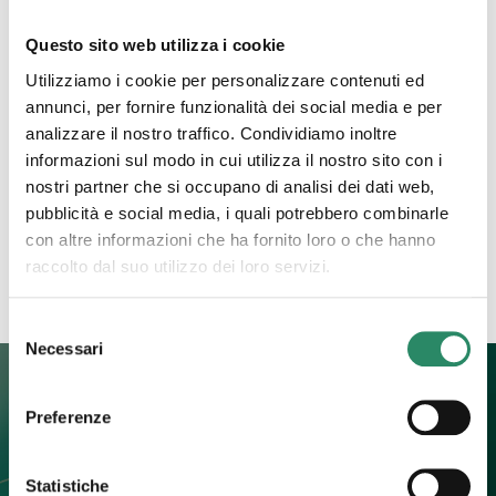
Questo sito web utilizza i cookie
29 Marzo 2023
Utilizziamo i cookie per personalizzare contenuti ed
Un passo dopo l’altro
annunci, per fornire funzionalità dei social media e per
analizzare il nostro traffico. Condividiamo inoltre
Si procede per passi, uno alla volta, uno dopo l’altro
informazioni sul modo in cui utilizza il nostro sito con i
e così facendo si ripulisce il campo di ciò che è
nostri partner che si occupano di analisi dei dati web,
stato, di ciò che ancora
[…]
pubblicità e social media, i quali potrebbero combinarle
con altre informazioni che ha fornito loro o che hanno
Leggi tutto
raccolto dal suo utilizzo dei loro servizi.
Selezione
Necessari
del
consenso
Preferenze
Contatti
Statistiche
+39 392 0247774