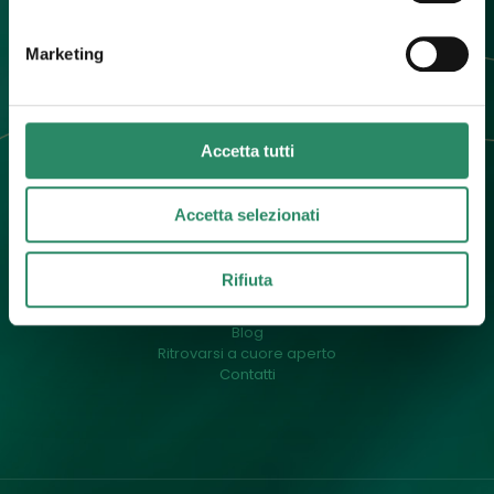
info@barbaradallargine.it
Marketing
Accetta tutti
Accetta selezionati
Menu
Un pò di me
Rifiuta
Cos’è il counselling
Il mio approccio
Blog
Ritrovarsi a cuore aperto
Contatti