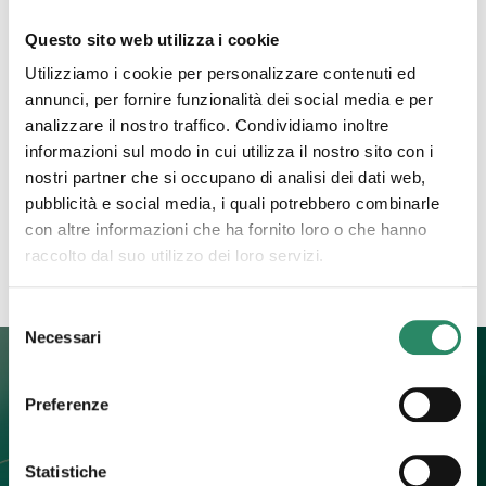
6 Ottobre 2025
Questo sito web utilizza i cookie
La grande trasformatrice
Utilizziamo i cookie per personalizzare contenuti ed
annunci, per fornire funzionalità dei social media e per
Ci sono argomenti che spesso vengono tenuti a
analizzare il nostro traffico. Condividiamo inoltre
distanza, che pur facendo parte della nostra
informazioni sul modo in cui utilizza il nostro sito con i
esistenza, tendiamo a rimuovere, a guardare solo
nostri partner che si occupano di analisi dei dati web,
se in qualche modo
[…]
pubblicità e social media, i quali potrebbero combinarle
con altre informazioni che ha fornito loro o che hanno
Leggi tutto
raccolto dal suo utilizzo dei loro servizi.
Selezione
Necessari
del
consenso
Preferenze
Contatti
Statistiche
+39 392 0247774