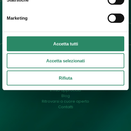
+39 392 0247774
info@barbaradallargine.it
Marketing
Accetta tutti
Accetta selezionati
Menu
Rifiuta
Un pò di me
Cos’è il counselling
Il mio approccio
Blog
Ritrovarsi a cuore aperto
Contatti