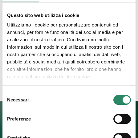
Questo sito web utilizza i cookie
16 Luglio 2025
Utilizziamo i cookie per personalizzare contenuti ed
RISPETTO
annunci, per fornire funzionalità dei social media e per
analizzare il nostro traffico. Condividiamo inoltre
Credo sia illuminante conoscere l’etimologia dei
informazioni sul modo in cui utilizza il nostro sito con i
termini, perché in essa è racchiuso un significato
profondo che spesso ignoriamo. Ed eccomi qui a
nostri partner che si occupano di analisi dei dati web,
riflettere sull’importanza della parola
[…]
pubblicità e social media, i quali potrebbero combinarle
con altre informazioni che ha fornito loro o che hanno
Leggi tutto
raccolto dal suo utilizzo dei loro servizi.
Selezione
Necessari
del
consenso
Preferenze
Contatti
Statistiche