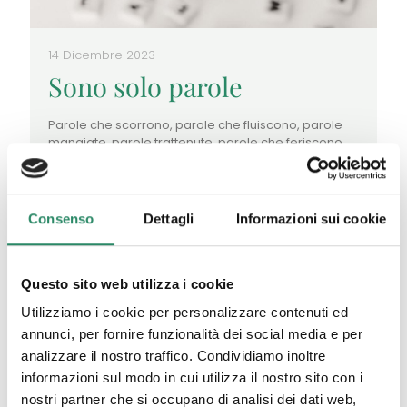
14 Dicembre 2023
Sono solo parole
Parole che scorrono, parole che fluiscono, parole
mangiate, parole trattenute, parole che feriscono,
parole che supportano, parole al vento. Parole
sentite, parole ascoltate, parole dette. Parole
[…]
Consenso
Dettagli
Informazioni sui cookie
Leggi tutto
Questo sito web utilizza i cookie
Utilizziamo i cookie per personalizzare contenuti ed
annunci, per fornire funzionalità dei social media e per
analizzare il nostro traffico. Condividiamo inoltre
informazioni sul modo in cui utilizza il nostro sito con i
nostri partner che si occupano di analisi dei dati web,