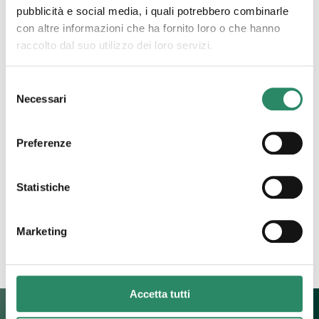
pubblicità e social media, i quali potrebbero combinarle
con altre informazioni che ha fornito loro o che hanno
raccolto dal suo utilizzo dei loro servizi.
Selezione
Necessari
del
29 Marzo 2023
consenso
Un passo dopo l’altro
Preferenze
Si procede per passi, uno alla volta, uno dopo l’altro
e così facendo si ripulisce il campo di ciò che è
Statistiche
stato, di ciò che ancora
[…]
Leggi tutto
Marketing
Accetta tutti