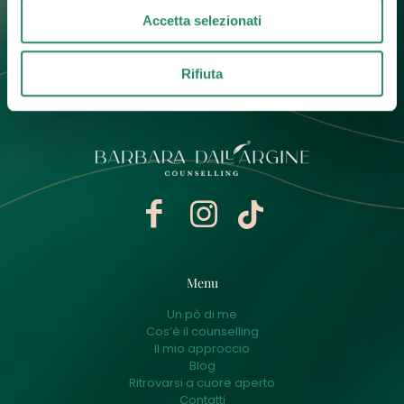
Accetta selezionati
Contatti
Rifiuta
+39 392 0247774
info@barbaradallargine.it
Menu
Un pò di me
Cos’è il counselling
Il mio approccio
Blog
Ritrovarsi a cuore aperto
Contatti