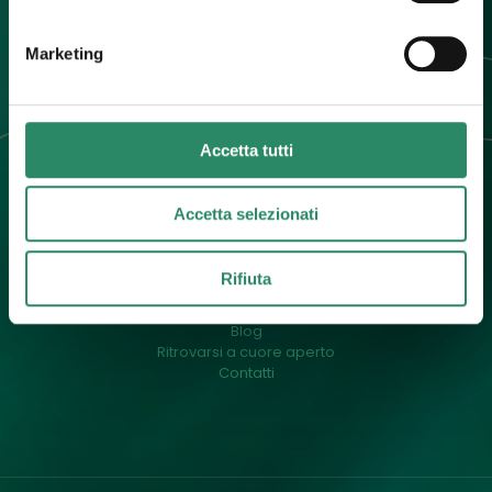
info@barbaradallargine.it
Marketing
Accetta tutti
Accetta selezionati
Menu
Un pò di me
Rifiuta
Cos’è il counselling
Il mio approccio
Blog
Ritrovarsi a cuore aperto
Contatti