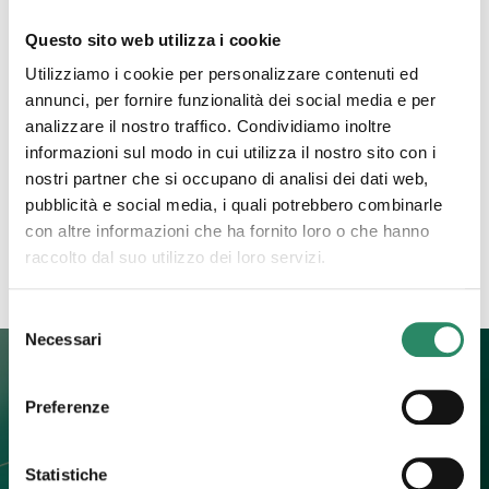
6 Ottobre 2025
Questo sito web utilizza i cookie
La grande trasformatrice
Utilizziamo i cookie per personalizzare contenuti ed
annunci, per fornire funzionalità dei social media e per
Ci sono argomenti che spesso vengono tenuti a
analizzare il nostro traffico. Condividiamo inoltre
distanza, che pur facendo parte della nostra
informazioni sul modo in cui utilizza il nostro sito con i
esistenza, tendiamo a rimuovere, a guardare solo
nostri partner che si occupano di analisi dei dati web,
se in qualche modo
[…]
pubblicità e social media, i quali potrebbero combinarle
con altre informazioni che ha fornito loro o che hanno
Leggi tutto
raccolto dal suo utilizzo dei loro servizi.
Selezione
Necessari
del
consenso
Preferenze
Contatti
Statistiche
+39 392 0247774