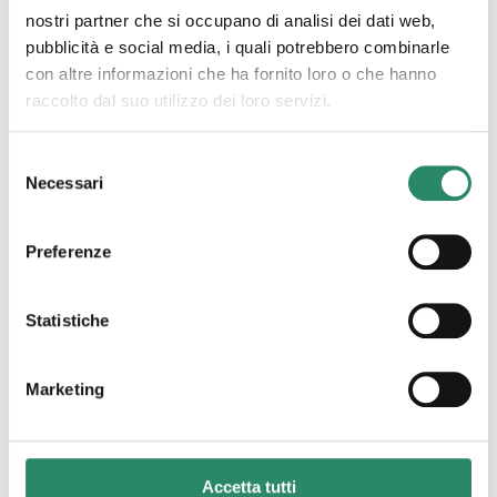
nostri partner che si occupano di analisi dei dati web,
pubblicità e social media, i quali potrebbero combinarle
con altre informazioni che ha fornito loro o che hanno
raccolto dal suo utilizzo dei loro servizi.
Selezione
17 Giugno 2022
Necessari
del
Da dentro a fuori, da fuori
consenso
a dentro
Preferenze
Da dentro a fuori, da fuori a dentro. Un scambio
costante, un movimento che riporta alla fonte ciò
Statistiche
che le appartiene. Comprendo possa essere poco
piacevole,
[…]
Marketing
Leggi tutto
Accetta tutti