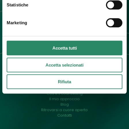
Contatti
Statistiche
+39 392 0247774
info@barbaradallargine.it
Marketing
Accetta tutti
Accetta selezionati
Menu
Rifiuta
Un pò di me
Cos’è il counselling
Il mio approccio
Blog
Ritrovarsi a cuore aperto
Contatti