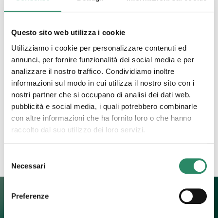
17 Giugno 2022
Questo sito web utilizza i cookie
Da dentro a fuori, da fuori
Utilizziamo i cookie per personalizzare contenuti ed
a dentro
annunci, per fornire funzionalità dei social media e per
analizzare il nostro traffico. Condividiamo inoltre
informazioni sul modo in cui utilizza il nostro sito con i
Da dentro a fuori, da fuori a dentro. Un scambio
costante, un movimento che riporta alla fonte ciò
nostri partner che si occupano di analisi dei dati web,
che le appartiene. Comprendo possa essere poco
pubblicità e social media, i quali potrebbero combinarle
piacevole,
[…]
con altre informazioni che ha fornito loro o che hanno
raccolto dal suo utilizzo dei loro servizi.
Leggi tutto
Selezione
Necessari
del
consenso
Preferenze