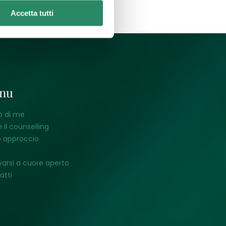
Accetta tutti
nu
ò di me
 il counselling
o approccio
varsi a cuore aperto
atti