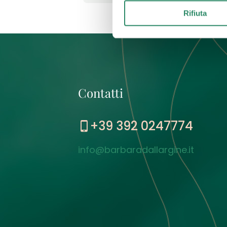
Rifiuta
Contatti
+39 392 0247774
info@barbaradallargine.it