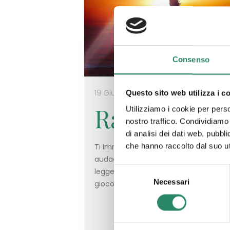
Consenso
19 Giugno 2023
Questo sito web utilizza i c
Rabbia
Utilizziamo i cookie per perso
nostro traffico. Condividiamo 
di analisi dei dati web, pubbl
Ti immagino fiera, bella, consapevole
che hanno raccolto dal suo uti
audace. Vestita con un abito lungo e
Selezione
leggero come a voler mostrare, in un
Necessari
del
gioco di vedo e non vedo,
[…]
consenso
Leggi t