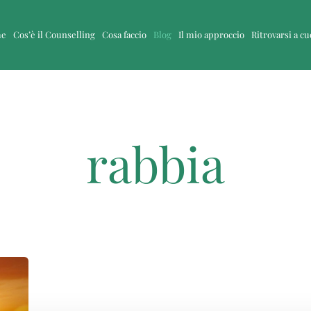
me
Cos’è il Counselling
Cosa faccio
Blog
Il mio approccio
Ritrovarsi a c
rabbia