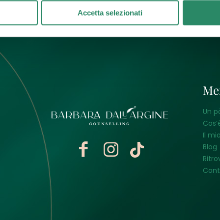
Accetta selezionati
Me
Un p
Cos’è
Il mi
Blog
Ritro
Cont