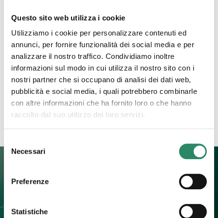
6 Ottobre 2025
Questo sito web utilizza i cookie
La grande trasformatrice
Utilizziamo i cookie per personalizzare contenuti ed
annunci, per fornire funzionalità dei social media e per
Ci sono argomenti che spesso vengono tenuti a
analizzare il nostro traffico. Condividiamo inoltre
distanza, che pur facendo parte della nostra
informazioni sul modo in cui utilizza il nostro sito con i
esistenza, tendiamo a rimuovere, a guardare solo
nostri partner che si occupano di analisi dei dati web,
se in qualche modo
[…]
pubblicità e social media, i quali potrebbero combinarle
con altre informazioni che ha fornito loro o che hanno
Leggi tutto
raccolto dal suo utilizzo dei loro servizi.
Selezione
Necessari
del
consenso
Preferenze
Contatti
Statistiche
+39 392 0247774