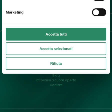
info@barbaradallargine.it
Marketing
Accetta tutti
Accetta selezionati
Menu
Un pò di me
Rifiuta
Cos’è il counselling
Il mio approccio
Blog
Ritrovarsi a cuore aperto
Contatti