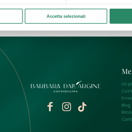
utto
Accetta selezionati
Me
Un p
Cos’è
Il mi
Blog
Ritro
Cont