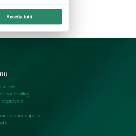
Accetta tutti
nu
ò di me
 il counselling
o approccio
varsi a cuore aperto
atti