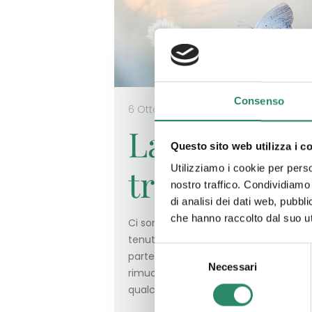
Consenso
6 Ottobre 2025
La grande
Questo sito web utilizza i c
trasformatr
Utilizziamo i cookie per perso
nostro traffico. Condividiamo 
di analisi dei dati web, pubbl
che hanno raccolto dal suo uti
Ci sono argomenti che spesso vengo
tenuti a distanza, che pur facendo
Selezione
parte della nostra esistenza, tendiam
Necessari
del
rimuovere, a guardare solo se in
consenso
qualche modo
[…]