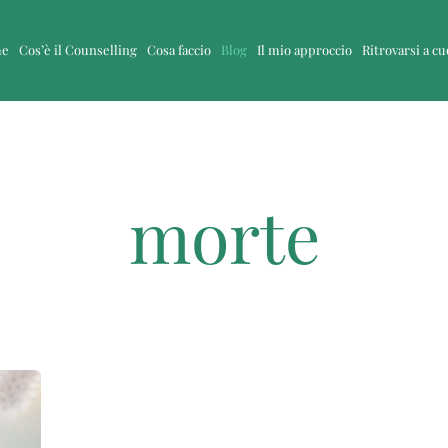
me
Cos’è il Counselling
Cosa faccio
Blog
Il mio approccio
Ritrovarsi a c
morte