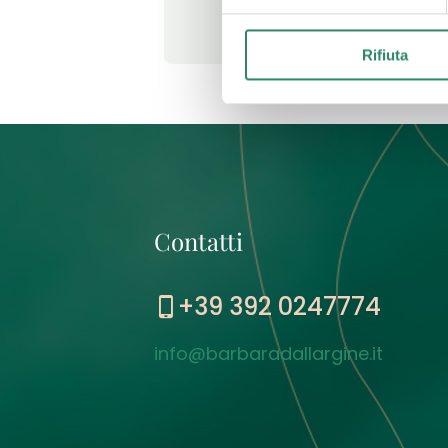
Leggi t
Rifiuta
Contatti
+39 392 0247774
info@barbaradallargine.it