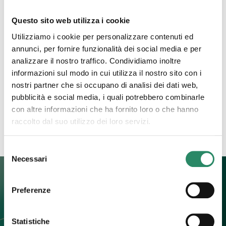
Questo sito web utilizza i cookie
19 Giugno 2023
Utilizziamo i cookie per personalizzare contenuti ed
Rabbia
annunci, per fornire funzionalità dei social media e per
analizzare il nostro traffico. Condividiamo inoltre
Ti immagino fiera, bella, consapevole e audace.
informazioni sul modo in cui utilizza il nostro sito con i
Vestita con un abito lungo e leggero come a voler
nostri partner che si occupano di analisi dei dati web,
mostrare, in un gioco di vedo e non vedo,
[…]
pubblicità e social media, i quali potrebbero combinarle
con altre informazioni che ha fornito loro o che hanno
Leggi tutto
raccolto dal suo utilizzo dei loro servizi.
Selezione
Necessari
del
consenso
Preferenze
Contatti
Statistiche
+39 392 0247774