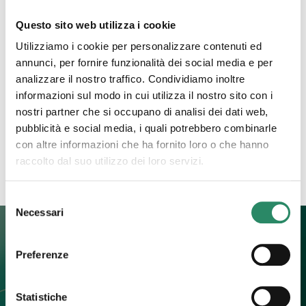
6 Ottobre 2025
Questo sito web utilizza i cookie
La grande trasformatrice
Utilizziamo i cookie per personalizzare contenuti ed
annunci, per fornire funzionalità dei social media e per
Ci sono argomenti che spesso vengono tenuti a
analizzare il nostro traffico. Condividiamo inoltre
distanza, che pur facendo parte della nostra
informazioni sul modo in cui utilizza il nostro sito con i
esistenza, tendiamo a rimuovere, a guardare solo
nostri partner che si occupano di analisi dei dati web,
se in qualche modo
[…]
pubblicità e social media, i quali potrebbero combinarle
con altre informazioni che ha fornito loro o che hanno
Leggi tutto
raccolto dal suo utilizzo dei loro servizi.
Selezione
Necessari
del
consenso
Preferenze
Contatti
Statistiche
+39 392 0247774