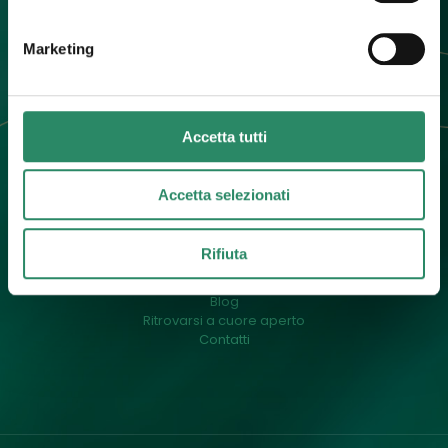
info@barbaradallargine.it
Marketing
Accetta tutti
Accetta selezionati
Menu
Un pò di me
Rifiuta
Cos’è il counselling
Il mio approccio
Blog
Ritrovarsi a cuore aperto
Contatti