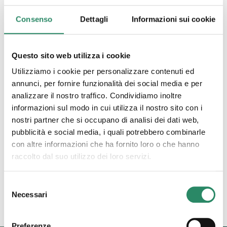
Consenso
Dettagli
Informazioni sui cookie
Questo sito web utilizza i cookie
Utilizziamo i cookie per personalizzare contenuti ed
annunci, per fornire funzionalità dei social media e per
analizzare il nostro traffico. Condividiamo inoltre
informazioni sul modo in cui utilizza il nostro sito con i
nostri partner che si occupano di analisi dei dati web,
pubblicità e social media, i quali potrebbero combinarle
11 Marzo 2022
con altre informazioni che ha fornito loro o che hanno
Facciamo un po’ di luce
raccolto dal suo utilizzo dei loro servizi.
Selezione
Leggi tutto
Necessari
del
consenso
Preferenze