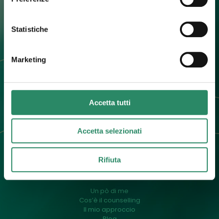
Statistiche
Contatti
Marketing
+39 392 0247774
info@barbaradallargine.it
Accetta tutti
Accetta selezionati
Rifiuta
Menu
Un pò di me
Cos’è il counselling
Il mio approccio
Blog