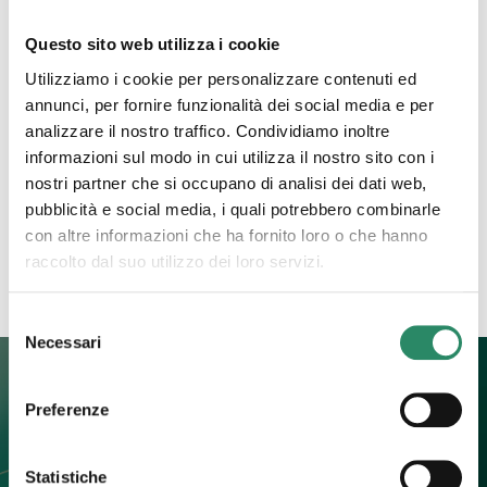
Questo sito web utilizza i cookie
19 Giugno 2023
Utilizziamo i cookie per personalizzare contenuti ed
Rabbia
annunci, per fornire funzionalità dei social media e per
analizzare il nostro traffico. Condividiamo inoltre
Ti immagino fiera, bella, consapevole e audace.
informazioni sul modo in cui utilizza il nostro sito con i
Vestita con un abito lungo e leggero come a voler
nostri partner che si occupano di analisi dei dati web,
mostrare, in un gioco di vedo e non vedo,
[…]
pubblicità e social media, i quali potrebbero combinarle
con altre informazioni che ha fornito loro o che hanno
Leggi tutto
raccolto dal suo utilizzo dei loro servizi.
Selezione
Necessari
del
consenso
Preferenze
Contatti
Statistiche
+39 392 0247774