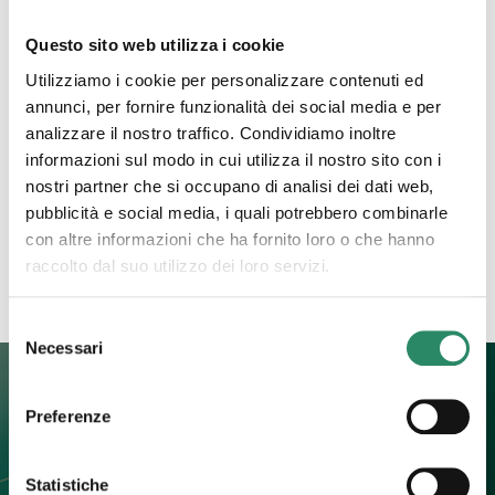
Questo sito web utilizza i cookie
19 Giugno 2023
Utilizziamo i cookie per personalizzare contenuti ed
Rabbia
annunci, per fornire funzionalità dei social media e per
analizzare il nostro traffico. Condividiamo inoltre
Ti immagino fiera, bella, consapevole e audace.
informazioni sul modo in cui utilizza il nostro sito con i
Vestita con un abito lungo e leggero come a voler
nostri partner che si occupano di analisi dei dati web,
mostrare, in un gioco di vedo e non vedo,
[…]
pubblicità e social media, i quali potrebbero combinarle
con altre informazioni che ha fornito loro o che hanno
Leggi tutto
raccolto dal suo utilizzo dei loro servizi.
Selezione
Necessari
del
consenso
Preferenze
Contatti
Statistiche
+39 392 0247774