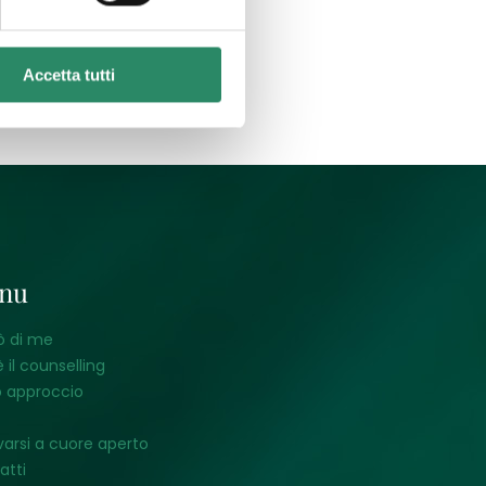
Accetta tutti
nu
ò di me
 il counselling
o approccio
varsi a cuore aperto
atti