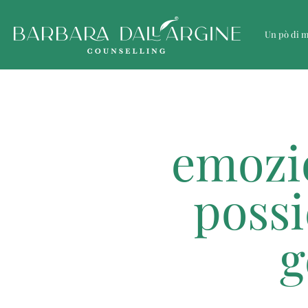
Un pò di 
emozio
possi
g