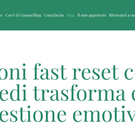
me
Cos’è il Counselling
Cosa faccio
Blog
Il mio approccio
Ritrovarsi a c
ni fast reset 
edi trasforma
estione emoti