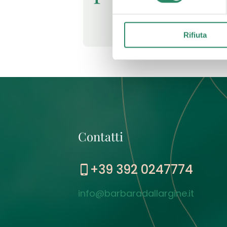
Leggi t
Rifiuta
Contatti
+39 392 0247774
info@barbaradallargine.it