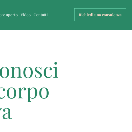
uore aperto
Video
Contatti
Richiedi una consulenza
conosci
 corpo
va