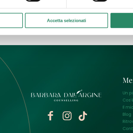
utto
Accetta selezionati
Me
Un p
Cos’è
Il mi
Blog
Ritro
Cont