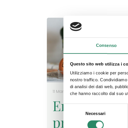
Consenso
Questo sito web utilizza i c
Utilizziamo i cookie per perso
nostro traffico. Condividiamo 
di analisi dei dati web, pubbl
11 Marzo 2022
che hanno raccolto dal suo uti
Emozioni in
Selezione
Necessari
del
primo pian
consenso