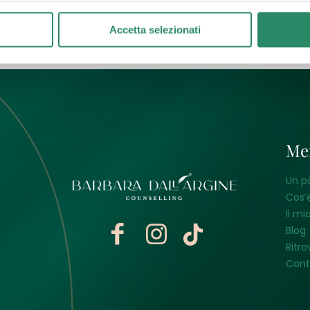
Accetta selezionati
Me
Un p
Cos’è
Il mi
Blog
Ritro
Cont