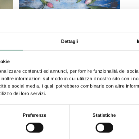
Dettagli
22 Marzo 2022
ookie
I percorsi di
nalizzare contenuti ed annunci, per fornire funzionalità dei socia
inoltre informazioni sul modo in cui utilizza il nostro sito con i 
gruppo
icità e social media, i quali potrebbero combinarle con altre inform
i
lizzo dei loro servizi.
“Un divagare di cuore” è un ciclo di 3
incontri di gruppo usufruibili on line, per
Preferenze
Statistiche
un totale di 6 ore e con
[…]
utto
Leggi tutto