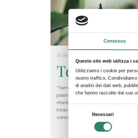
Consenso
19 Dicembre 2024
Questo sito web utilizza i c
Tempo
Utilizziamo i cookie per perso
nostro traffico. Condividiamo 
di analisi dei dati web, pubbl
“Tempo, comunque vadano le cose lu
che hanno raccolto dal suo uti
passa e se ne frega se qualcuno in
ritardo puoi chiamarlo bastardo ma
Selezione
intanto già andato”, così iniziava la
Necessari
del
canzone
[…]
consenso
Leggi t