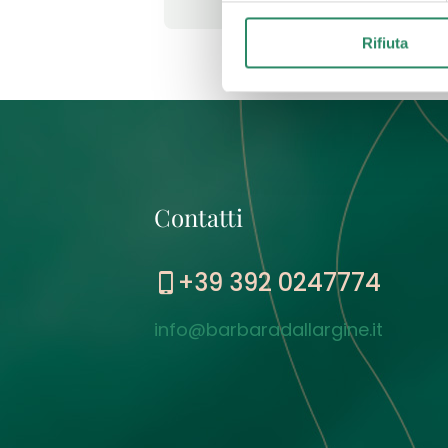
Rifiuta
Contatti
+39 392 0247774
info@barbaradallargine.it