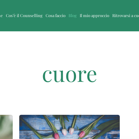
me
Cos’è il Counselling
Cosa faccio
Blog
Il mio approccio
Ritrovarsi a c
cuore