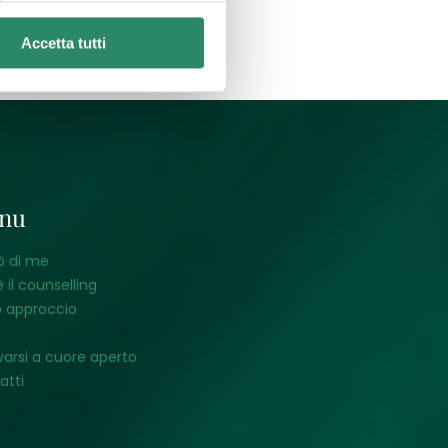
Accetta tutti
nu
ò di me
 il counselling
o approccio
varsi a cuore aperto
atti