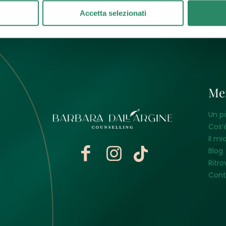
Accetta selezionati
Me
Un p
Cos’è
Il mi
Blog
Ritro
Cont