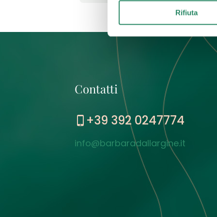
Rifiuta
Contatti
+39 392 0247774
info@barbaradallargine.it