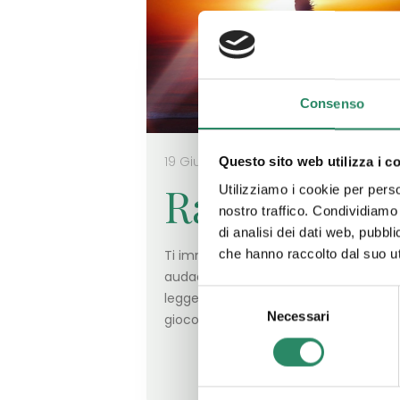
Consenso
19 Giugno 2023
Questo sito web utilizza i c
Rabbia
Utilizziamo i cookie per perso
nostro traffico. Condividiamo 
di analisi dei dati web, pubbl
Ti immagino fiera, bella, consapevole
che hanno raccolto dal suo uti
audace. Vestita con un abito lungo e
Selezione
leggero come a voler mostrare, in un
Necessari
del
gioco di vedo e non vedo,
[…]
consenso
Leggi t