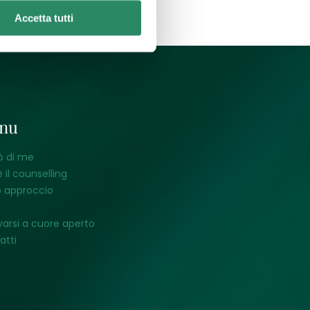
Accetta tutti
nu
ò di me
 il counselling
o approccio
varsi a cuore aperto
atti