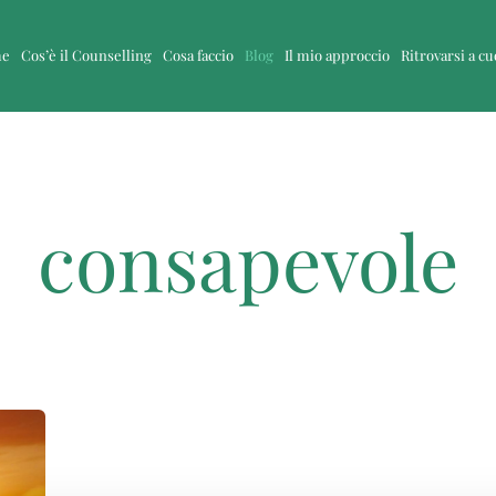
me
Cos’è il Counselling
Cosa faccio
Blog
Il mio approccio
Ritrovarsi a c
consapevole