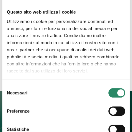
Questo sito web utilizza i cookie
19 Giugno 2023
Utilizziamo i cookie per personalizzare contenuti ed
Rabbia
annunci, per fornire funzionalità dei social media e per
analizzare il nostro traffico. Condividiamo inoltre
Ti immagino fiera, bella, consapevole e audace.
informazioni sul modo in cui utilizza il nostro sito con i
Vestita con un abito lungo e leggero come a voler
nostri partner che si occupano di analisi dei dati web,
mostrare, in un gioco di vedo e non vedo,
[…]
pubblicità e social media, i quali potrebbero combinarle
con altre informazioni che ha fornito loro o che hanno
Leggi tutto
raccolto dal suo utilizzo dei loro servizi.
Selezione
Necessari
del
consenso
Preferenze
Contatti
Statistiche
+39 392 0247774