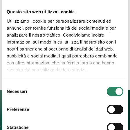
Questo sito web utilizza i cookie
29 Marzo 2023
Utilizziamo i cookie per personalizzare contenuti ed
Un passo dopo l’altro
annunci, per fornire funzionalità dei social media e per
analizzare il nostro traffico. Condividiamo inoltre
Si procede per passi, uno alla volta, uno dopo l’altro
informazioni sul modo in cui utilizza il nostro sito con i
e così facendo si ripulisce il campo di ciò che è
nostri partner che si occupano di analisi dei dati web,
stato, di ciò che ancora
[…]
pubblicità e social media, i quali potrebbero combinarle
con altre informazioni che ha fornito loro o che hanno
Leggi tutto
raccolto dal suo utilizzo dei loro servizi.
Selezione
Necessari
del
consenso
Preferenze
Contatti
Statistiche
+39 392 0247774