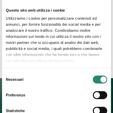
Questo sito web utilizza i cookie
19 Giugno 2023
Utilizziamo i cookie per personalizzare contenuti ed
Rabbia
annunci, per fornire funzionalità dei social media e per
analizzare il nostro traffico. Condividiamo inoltre
Ti immagino fiera, bella, consapevole e audace.
informazioni sul modo in cui utilizza il nostro sito con i
Vestita con un abito lungo e leggero come a voler
nostri partner che si occupano di analisi dei dati web,
mostrare, in un gioco di vedo e non vedo,
[…]
pubblicità e social media, i quali potrebbero combinarle
con altre informazioni che ha fornito loro o che hanno
Leggi tutto
raccolto dal suo utilizzo dei loro servizi.
Selezione
Necessari
del
consenso
Preferenze
Contatti
Statistiche
+39 392 0247774