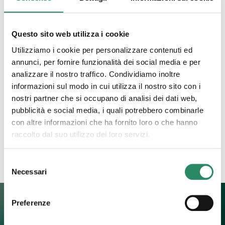
17 Ottobre 2023
Questo sito web utilizza i cookie
Non tutti i mali vengono
Utilizziamo i cookie per personalizzare contenuti ed
per nuocere
annunci, per fornire funzionalità dei social media e per
analizzare il nostro traffico. Condividiamo inoltre
informazioni sul modo in cui utilizza il nostro sito con i
Non tutti i mali vengono per nuocere afferma uno
dei più comuni proverbi italiani e credo fermamente
nostri partner che si occupano di analisi dei dati web,
nella veridicità di queste semplici parole nella
pubblicità e social media, i quali potrebbero combinarle
misura in
[…]
con altre informazioni che ha fornito loro o che hanno
raccolto dal suo utilizzo dei loro servizi.
Leggi tutto
Selezione
Necessari
del
consenso
Preferenze