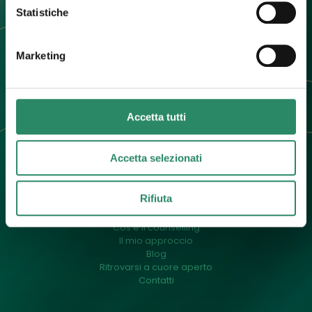
Contatti
Statistiche
+39 392 0247774
info@barbaradallargine.it
Marketing
Accetta tutti
Accetta selezionati
Menu
Rifiuta
Un pò di me
Cos’è il counselling
Il mio approccio
Blog
Ritrovarsi a cuore aperto
Contatti