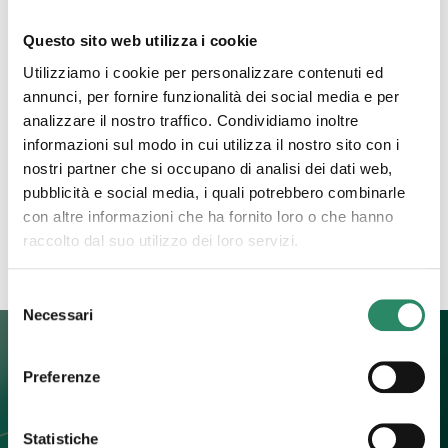
Questo sito web utilizza i cookie
29 Marzo 2023
Utilizziamo i cookie per personalizzare contenuti ed
Un passo dopo l’altro
annunci, per fornire funzionalità dei social media e per
analizzare il nostro traffico. Condividiamo inoltre
Si procede per passi, uno alla volta, uno dopo l’altro
informazioni sul modo in cui utilizza il nostro sito con i
e così facendo si ripulisce il campo di ciò che è
nostri partner che si occupano di analisi dei dati web,
stato, di ciò che ancora
[…]
pubblicità e social media, i quali potrebbero combinarle
con altre informazioni che ha fornito loro o che hanno
Leggi tutto
raccolto dal suo utilizzo dei loro servizi.
Selezione
Necessari
del
consenso
Preferenze
Contatti
Statistiche
+39 392 0247774