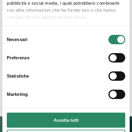
pubblicità e social media, i quali potrebbero combinarle
con altre informazioni che ha fornito loro o che hanno
raccolto dal suo utilizzo dei loro servizi.
Selezione
16 Luglio 2025
Necessari
del
RISPETTO
consenso
Preferenze
Credo sia illuminante conoscere l’etimologia dei
termini, perché in essa è racchiuso un significato
profondo che spesso ignoriamo. Ed eccomi qui a
Statistiche
riflettere sull’importanza della parola
[…]
Leggi tutto
Marketing
Accetta tutti