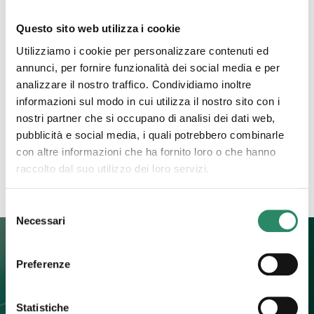
Questo sito web utilizza i cookie
19 Giugno 2023
Utilizziamo i cookie per personalizzare contenuti ed
Rabbia
annunci, per fornire funzionalità dei social media e per
analizzare il nostro traffico. Condividiamo inoltre
Ti immagino fiera, bella, consapevole e audace.
informazioni sul modo in cui utilizza il nostro sito con i
Vestita con un abito lungo e leggero come a voler
nostri partner che si occupano di analisi dei dati web,
mostrare, in un gioco di vedo e non vedo,
[…]
pubblicità e social media, i quali potrebbero combinarle
con altre informazioni che ha fornito loro o che hanno
Leggi tutto
raccolto dal suo utilizzo dei loro servizi.
Selezione
Necessari
del
consenso
Preferenze
Contatti
Statistiche
+39 392 0247774