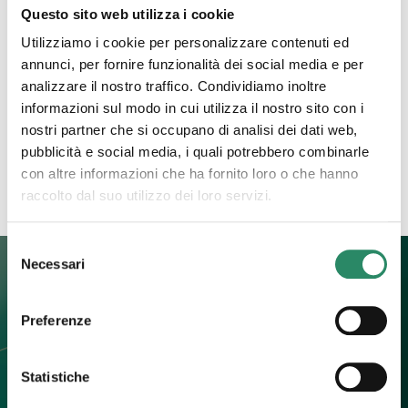
22 Maggio 2023
Questo sito web utilizza i cookie
Volate alto
Utilizziamo i cookie per personalizzare contenuti ed
annunci, per fornire funzionalità dei social media e per
Volate alto quando la bassezza vi bussa alla porta,
analizzare il nostro traffico. Condividiamo inoltre
quando il vostro udito è disturbato dal brusio dei
informazioni sul modo in cui utilizza il nostro sito con i
vostri pensieri, che a volte sembrano girare a
[…]
nostri partner che si occupano di analisi dei dati web,
pubblicità e social media, i quali potrebbero combinarle
Leggi tutto
con altre informazioni che ha fornito loro o che hanno
raccolto dal suo utilizzo dei loro servizi.
Selezione
Necessari
del
consenso
Preferenze
Contatti
+39 392 0247774
info@barbaradallargine.it
Statistiche